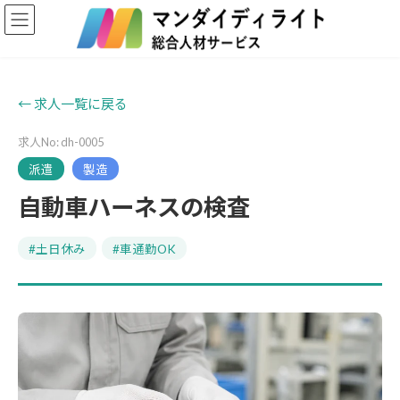
コ
ナ
ン
ビ
テ
ゲ
ン
ー
ツ
シ
へ
ョ
← 求人一覧に戻る
ス
ン
キ
に
求人No: dh-0005
ッ
移
プ
動
派遣
製造
自動車ハーネスの検査
#土日休み
#車通勤OK