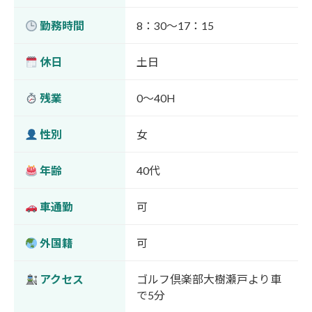
勤務時間
8：30～17：15
休日
土日
残業
0～40H
性別
女
年齢
40代
車通勤
可
外国籍
可
アクセス
ゴルフ倶楽部大樹瀬戸より車
で5分