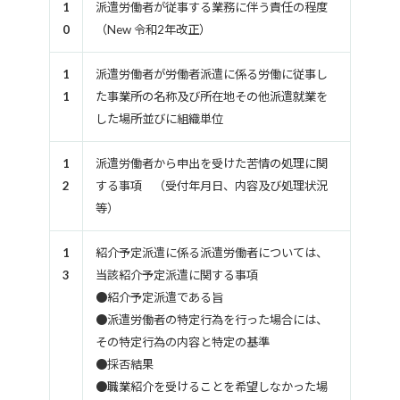
1
派遣労働者が従事する業務に伴う責任の程度
0
（New 令和2年改正）
1
派遣労働者が労働者派遣に係る労働に従事し
1
た事業所の名称及び所在地その他派遣就業を
した場所並びに組織単位
1
派遣労働者から申出を受けた苦情の処理に関
2
する事項 （受付年月日、内容及び処理状況
等）
1
紹介予定派遣に係る派遣労働者については、
3
当該紹介予定派遣に関する事項
●紹介予定派遣である旨
●派遣労働者の特定行為を行った場合には、
その特定行為の内容と特定の基準
●採否結果
●職業紹介を受けることを希望しなかった場