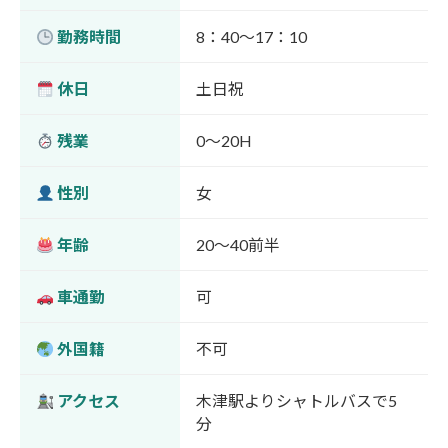
勤務時間
8：40～17：10
休日
土日祝
残業
0～20H
性別
女
年齢
20～40前半
車通勤
可
外国籍
不可
アクセス
木津駅よりシャトルバスで5
分