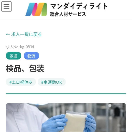
コ
ナ
ン
ビ
テ
ゲ
ン
ー
ツ
シ
へ
ョ
← 求人一覧に戻る
ス
ン
キ
に
求人No: hg-0834
ッ
移
プ
動
派遣
物流
検品、包装
#土日祝休み
#車通勤OK