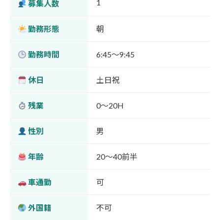
1
募集人数
勤務形態
朝
勤務時間
6:45～9:45
休日
土日祝
残業
0～20H
性別
男
年齢
20～40前半
車通勤
可
外国籍
不可