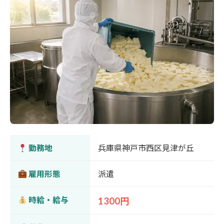
勤務地
兵庫県神戸市西区見津が丘
雇用形態
派遣
時給・給与
1300円